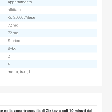
Appartamento
affittato
Kc 25000 /Mese
72 mq
72 mq
Storico
3+kk
2
4
metro, tram, bus
ella zona tranquilla di Zizkov a soli 10 minuti dal