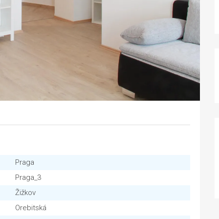
Praga
Praga_3
Žižkov
Orebitská