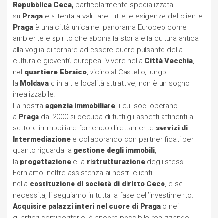
Repubblica Ceca,
particolarmente specializzata
su
Praga
e attenta a valutare tutte le esigenze del cliente.
Praga
è una città unica nel panorama Europeo come
ambiente e spirito che abbina la storia e la cultura antica
alla voglia di tornare ad essere cuore pulsante della
cultura e gioventù europea. Vivere nella
Città Vecchia
,
nel
quartiere Ebraico
, vicino al Castello, lungo
la
Moldava
o in altre località attrattive, non è un sogno
irrealizzabile.
La nostra
agenzia immobiliare
, i cui soci operano
a
Praga
dal 2000 si occupa di tutti gli aspetti attinenti al
settore immobiliare fornendo direttamente
servizi di
Intermediazione
e collaborando con partner fidati per
quanto riguarda la
gestione degli immobili
,
la
progettazione
e la
ristrutturazione
degli stessi.
Forniamo inoltre assistenza ai nostri clienti
nella
costituzione di società di diritto Ceco
, e se
necessita, li seguiamo in tutta la fase dell’investimento.
Acquisire palazzi interi nel cuore di Praga
o nei
quartieri semiperiferici è ancora possibile realizzando