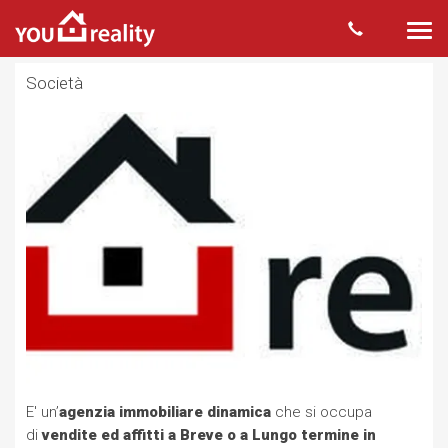
Togg
navi
Società
E' un’
agenzia immobiliare dinamica
che si occupa
di
vendite ed affitti a Breve o a Lungo termine in