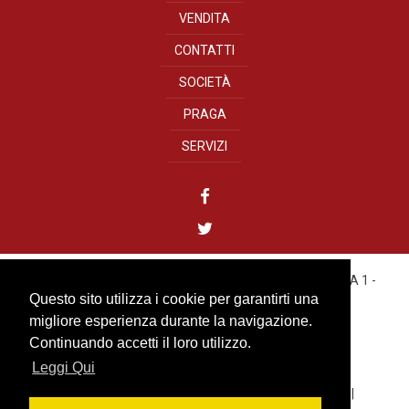
VENDITA
CONTATTI
SOCIETÀ
PRAGA
SERVIZI
YOUREALITY GROUP s.r.o.
- Bílkova, 11 - 110 00 PRAHA 1 -
CZECH REPUBLIC
Questo sito utilizza i cookie per garantirti una
Tel. +420 222 310 499
migliore esperienza durante la navigazione.
IČO: 27584313
Continuando accetti il loro utilizzo.
Leggi Qui
info@youreality.cz
Cookies
|
Informativa sulla Privacy Youreality Group
|