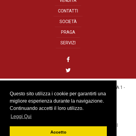
VENDITA
CONTATTI
SOCIETÀ
PRAGA
SERVIZI
YOUREALITY GROUP s.r.o.
- Bílkova, 11 - 110 00 PRAHA 1 -
CZECH REPUBLIC
Questo sito utilizza i cookie per garantirti una
Tel. +420 222 310 499
migliore esperienza durante la navigazione.
IČO: 27584313
Continuando accetti il loro utilizzo.
Leggi Qui
info@youreality.cz
Cookies
|
Informativa sulla Privacy Youreality Group
|
Accetto