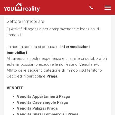
Togg
navi
Settore Immobiliare
1) Attività di agenzia per compravendite e locazioni di
immobili
La nostra società si occupa di
intermediazioni
immobiliari
.
Attraverso la nostra esperienza e una rete di collaboratori
esterni, possiamo esaudire le richieste di Vendita e/o
Affitto delle seguenti categorie di Immobili sul territorio
Ceco ed in particolare
Praga
.
VENDITE
Vendita Appartamenti Praga
Vendita Case singole Praga
Vendita Palazzi Praga
Vendita Spazi commerciali Praga