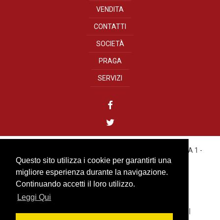
VENDITA
CONTATTI
SOCIETÀ
PRAGA
SERVIZI
YOUREALITY GROUP s.r.o.
- Bílkova, 11 - 110 00 PRAHA 1 -
CZECH REPUBLIC
Questo sito utilizza i cookie per garantirti una
Tel. +420 222 310 499
migliore esperienza durante la navigazione.
IČO: 27584313
Continuando accetti il loro utilizzo.
Leggi Qui
info@youreality.cz
Cookies
|
Informativa sulla Privacy Youreality Group
|