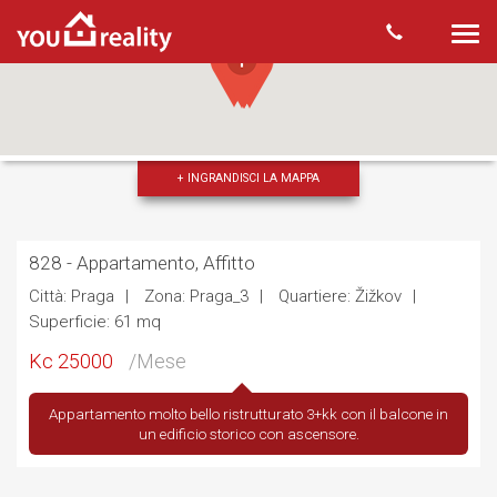
Togg
navi
+ INGRANDISCI LA MAPPA
828 - Appartamento, Affitto
Città: Praga
Zona: Praga_3
Quartiere: Žižkov
Superficie: 61 mq
Kc 25000
/Mese
Appartamento molto bello ristrutturato 3+kk con il balcone in
un edificio storico con ascensore.