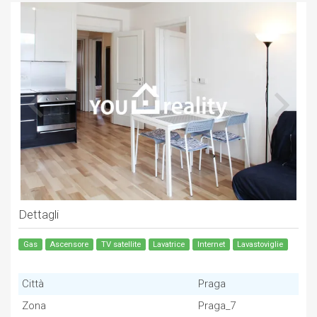
Dettagli
Gas
Ascensore
TV satellite
Lavatrice
Internet
Lavastoviglie
Città
Praga
Zona
Praga_7