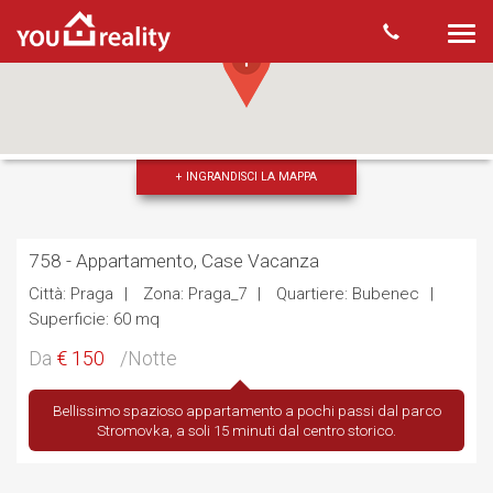
Togg
navi
+ INGRANDISCI LA MAPPA
758 - Appartamento, Case Vacanza
Città: Praga
Zona: Praga_7
Quartiere: Bubenec
Superficie: 60 mq
Da
€ 150
/Notte
Bellissimo spazioso appartamento a pochi passi dal parco
Stromovka, a soli 15 minuti dal centro storico.