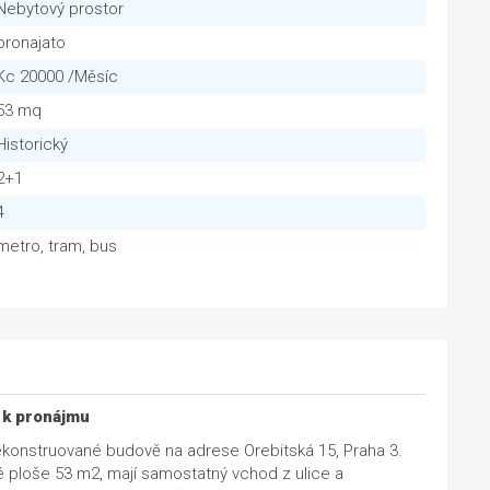
Nebytový prostor
pronajato
Kc 20000 /Měsíc
53 mq
Historický
2+1
4
metro, tram, bus
 k pronájmu
konstruované budově na adrese Orebitská 15, Praha 3.
vé ploše 53 m2, mají samostatný vchod z ulice a