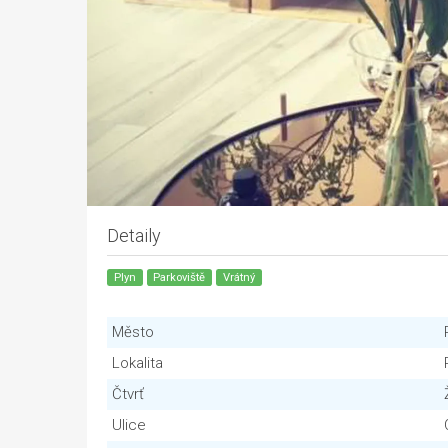
Detaily
Plyn
Parkoviště
Vrátný
Město
Lokalita
Čtvrť
Ulice