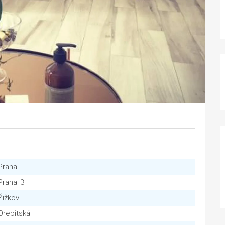
Praha
Praha_3
Žižkov
Orebitská