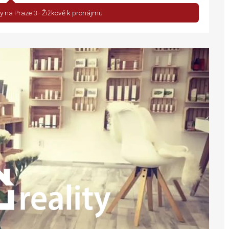
 na Praze 3 - Žižkově k pronájmu