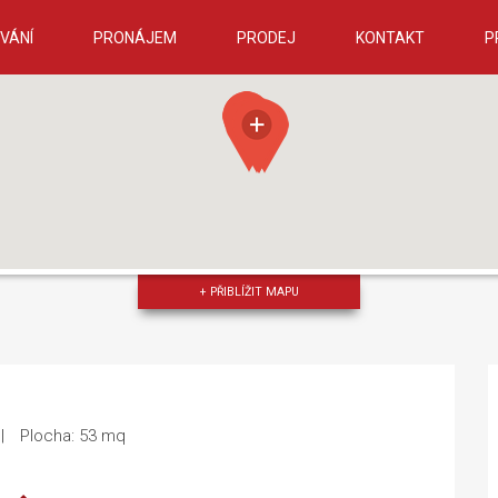
VÁNÍ
PRONÁJEM
PRODEJ
KONTAKT
P
+ PŘIBLÍŽIT MAPU
Plocha: 53 mq