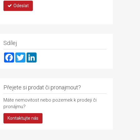
Odeslat
Sdílej
Facebook
Twitter
LinkedIn
Přejete si prodat či pronajmout?
Máte nemovitost nebo pozemek k prodeji či
pronájmu?
Kontaktujte nás