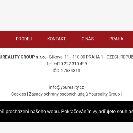
M
PRODEJ
KONTAKT
O NÀS
PRAHA
UREALITY GROUP s.r.o.
- Bílkova, 11 - 110 00 PRAHA 1 - CZECH REPU
Tel. +420 222 310 499
IČO: 27584313
info@youreality.cz
Cookies
|
Zásady ochrany osobních údajů Youreality Group
|
by Media Consulting
u při procházení našeho webu. Pokračováním vyjadřujete souhlas