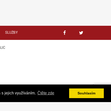
SLUŽBY
BLIC
 s jejich využíváním.
Čtěte zde
Souhlasím