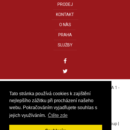
PRODEJ
KONTAKT
O NÀS
PRAHA
SLUŽBY
YOUREALITY GROUP s.r.o.
- Bílkova, 11 - 110 00 PRAHA 1 -
CZECH REPUBLIC
Tato stránka používá cookies k zajištění
Tel. +420 222 310 499
nejlepšího zážitku při procházení našeho
IČO: 27584313
webu. Pokračováním vyjadřujete souhlas s
jejich využíváním.
Čtěte zde
info@youreality.cz
Cookies
|
Zásady ochrany osobních údajů Youreality Group
|