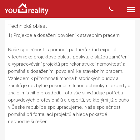
Togg
navi
Technická oblast
1) Projekce a dosažení povolení k stavebním pracem
Naše společnost s pomocí partnerů z řad expertů
v technicko-projektové oblasti poskytuje službu zaměření
a vypracovávání projektů pro rekonstrukci nemovitostí a
pomáhá s dosažením povolení ke stavebním pracem.
Vzhledem k přítomnosti mnoha historických budov a
zámků je nezbytné posoudit situaci technickými experty a
znalci místního prostředí. Toto vše si vyžaduje potřebu
opravdových profesionálů a expertů, se kterými již dlouho
v České republice spolupracujeme. Naše společnost
pomáhá při formulaci projektů a hledá pokaždé
nejvhodnější řešení.