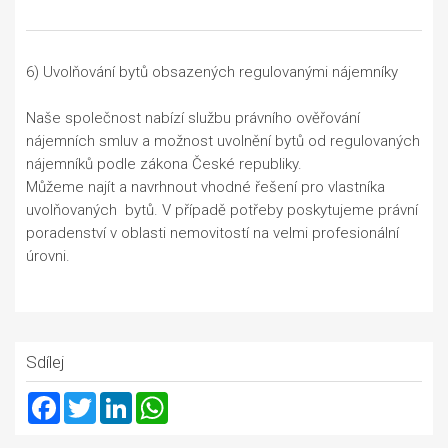
6) Uvolňování bytů obsazených regulovanými nájemníky
Naše společnost nabízí službu právního ověřování
nájemních smluv a možnost uvolnění bytů od regulovaných
nájemníků podle zákona České republiky.
Můžeme najít a navrhnout vhodné řešení pro vlastníka
uvolňovaných bytů. V případě potřeby poskytujeme právní
poradenství v oblasti nemovitostí na velmi profesionální
úrovni.
Sdílej
Facebook
Twitter
LinkedIn
WhatsApp