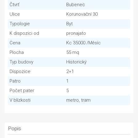
Čtvrť
Bubenec
Ulice
Korunovační 30
Typologie
Byt
K dispozici od
pronajato
Cena
Kc 35000 /Měsíc
Plocha
55 mq
Typ budovy
Historický
Dispozice
2+1
Patro
1
Počet pater
5
V blízkosti
metro, tram
Popis