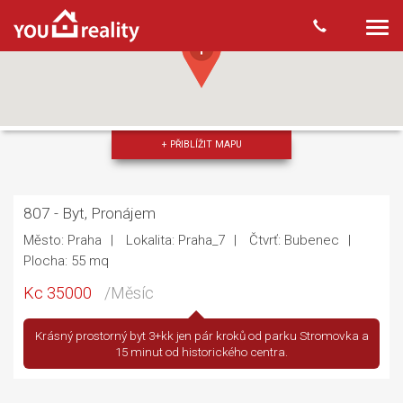
Togg
navi
+ PŘIBLÍŽIT MAPU
807 - Byt, Pronájem
Město: Praha
Lokalita: Praha_7
Čtvrť: Bubenec
Plocha: 55 mq
Kc 35000
/Měsíc
Krásný prostorný byt 3+kk jen pár kroků od parku Stromovka a
15 minut od historického centra.