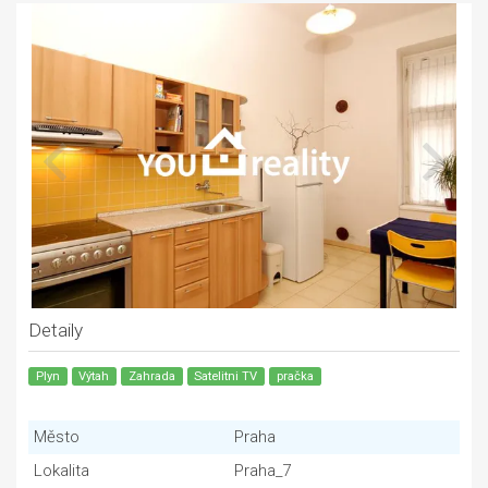
Detaily
Plyn
Výtah
Zahrada
Satelitni TV
pračka
Město
Praha
Lokalita
Praha_7