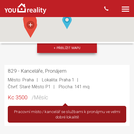
Togg
navi
+ PŘIBLÍŽIT MAPU
829 - Kanceláře, Pronájem
Město: Praha
Lokalita: Praha 1
Čtvrť: Staré Město P1
Plocha: 141 mq
Kc 3500
/Měsíc
Pracovní místo / kancelář se službami k pronájmu ve velmi
dobré lokalitě