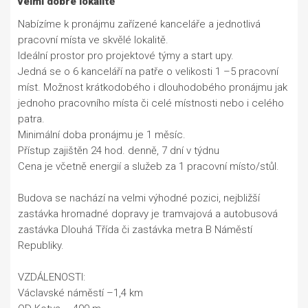
velmi dobré lokalitě
Nabízíme k pronájmu zařízené kanceláře a jednotlivá
pracovní místa ve skvělé lokalitě.
Ideální prostor pro projektové týmy a start upy.
Jedná se o 6 kanceláří na patře o velikosti 1 –5 pracovní
míst. Možnost krátkodobého i dlouhodobého pronájmu jak
jednoho pracovního místa či celé místnosti nebo i celého
patra.
Minimální doba pronájmu je 1 měsíc.
Přístup zajištěn 24 hod. denně, 7 dní v týdnu
Cena je včetně energií a služeb za 1 pracovní místo/stůl.
Budova se nachází na velmi výhodné pozici, nejbližší
zastávka hromadné dopravy je tramvajová a autobusová
zastávka Dlouhá Třída či zastávka metra B Náměstí
Republiky.
VZDÁLENOSTI:
Václavské náměstí –1,4 km