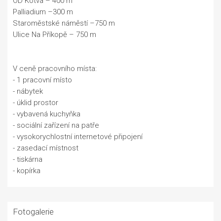
OD Kotva – 400 m
Palliadium –300 m
Staroměstské náměstí –750 m
Ulice Na Příkopě – 750 m
V ceně pracovního místa:
- 1 pracovní místo
- nábytek
- úklid prostor
- vybavená kuchyňka
- sociální zařízení na patře
- vysokorychlostní internetové připojení
- zasedací místnost
- tiskárna
- kopírka
Fotogalerie