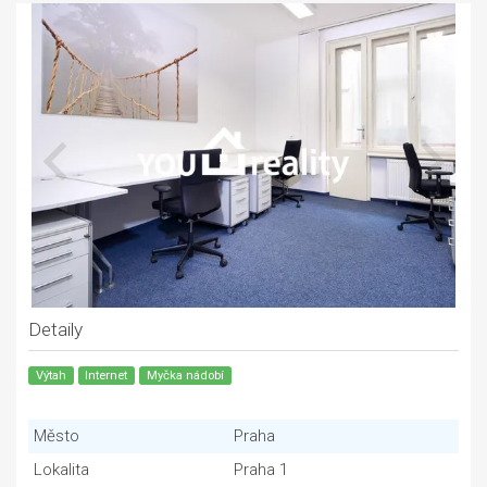
Detaily
Výtah
Internet
Myčka nádobí
Město
Praha
Lokalita
Praha 1