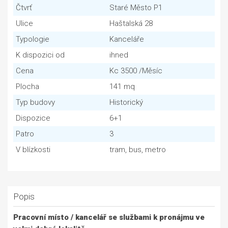
Čtvrť
Staré Město P1
Ulice
Haštalská 28
Typologie
Kanceláře
K dispozici od
ihned
Cena
Kc 3500 /Měsíc
Plocha
141 mq
Typ budovy
Historický
Dispozice
6+1
Patro
3
V blízkosti
tram, bus, metro
Popis
Pracovní místo / kancelář se službami k pronájmu ve