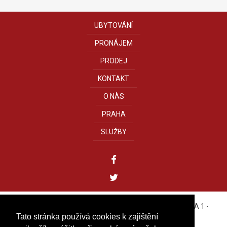
UBYTOVÁNÍ
PRONÁJEM
PRODEJ
KONTAKT
O NÀS
PRAHA
SLUŽBY
YOUREALITY GROUP s.r.o.
- Bílkova, 11 - 110 00 PRAHA 1 -
CZECH REPUBLIC
Tato stránka používá cookies k zajištění
Tel. +420 222 310 499