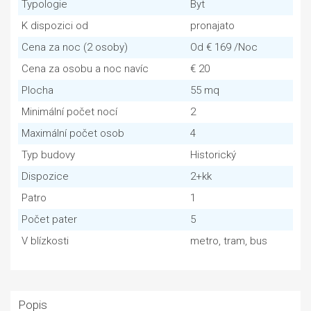
Typologie
Byt
K dispozici od
pronajato
Cena za noc (2 osoby)
Od € 169 /Noc
Cena za osobu a noc navíc
€ 20
Plocha
55 mq
Minimální počet nocí
2
Maximální počet osob
4
Typ budovy
Historický
Dispozice
2+kk
Patro
1
Počet pater
5
V blízkosti
metro, tram, bus
Popis