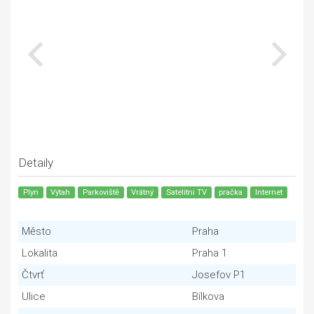
Detaily
Plyn
Výtah
Parkoviště
Vrátný
Satelitni TV
pračka
Internet
Město
Praha
Lokalita
Praha 1
Čtvrť
Josefov P1
Ulice
Bílkova