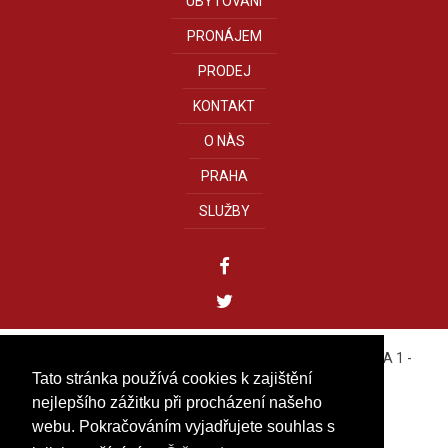
UBYTOVÁNÍ
PRONÁJEM
PRODEJ
KONTAKT
O NÀS
PRAHA
SLUŽBY
YOUREALITY GROUP s.r.o.
- Bílkova, 11 - 110 00 PRAHA 1 -
CZECH REPUBLIC
Tato stránka používá cookies k zajištění
Tel. +420 222 310 499
nejlepšího zážitku při procházení našeho
IČO: 27584313
webu. Pokračováním vyjadřujete souhlas s