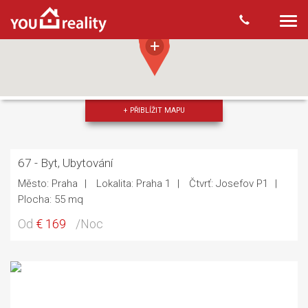
Togg
navi
+ PŘIBLÍŽIT MAPU
67 - Byt, Ubytování
Město: Praha
Lokalita: Praha 1
Čtvrť: Josefov P1
Plocha: 55 mq
Od
€ 169
/Noc