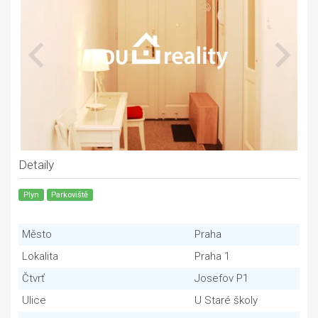
Detaily
Plyn
Parkoviště
Město
Praha
Lokalita
Praha 1
Čtvrť
Josefov P1
Ulice
U Staré školy