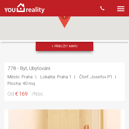
Togg
navi
+ PŘIBLÍŽIT MAPU
778 - Byt, Ubytování
Město: Praha
Lokalita: Praha 1
Čtvrť: Josefov P1
Plocha: 40 mq
Od
€ 169
/Noc