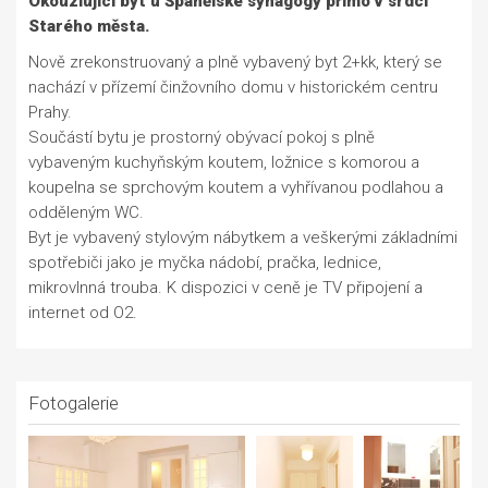
Okouzlující byt u Španělské synagogy přímo v srdci
Starého města.
Nově zrekonstruovaný a plně vybavený byt 2+kk, který se
nachází v přízemí činžovního domu v historickém centru
Prahy.
Součástí bytu je prostorný obývací pokoj s plně
vybaveným kuchyňským koutem, ložnice s komorou a
koupelna se sprchovým koutem a vyhřívanou podlahou a
odděleným WC.
Byt je vybavený stylovým nábytkem a veškerými základními
spotřebiči jako je myčka nádobí, pračka, lednice,
mikrovlnná trouba. K dispozici v ceně je TV připojení a
internet od O2.
Fotogalerie